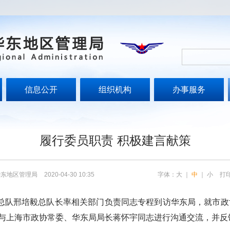
信息公开
组织机构
办事服务
履行委员职责 积极建言献策
华东地区管理局
2020-04-30 10:35
字体：
大
｜
中
｜
小
打
总队邢培毅总队长率相关部门负责同志专程到访华东局，就市政
与上海市政协常委、华东局局长蒋怀宇同志进行沟通交流，并反