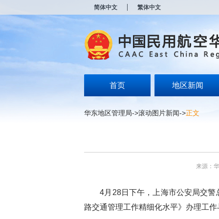
新
简体中文
繁体中文
窗
口
打
开
无
障
碍
说
明
首页
地区新闻
页
面,
按
华东地区管理局
->
滚动图片新闻
->
正文
Alt
加
波
浪
键
打
来源：
开
导
盲
4
月
28
日下午，上海市公安局交警
模
式
路交通管理工作精细化水平》办理工作