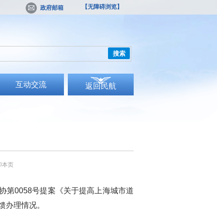
【无障碍浏览】
政府邮箱
搜索
互动交流
返回民航
印本页
协第
0058
号提案《关于提高上海城市道
馈办理情况。