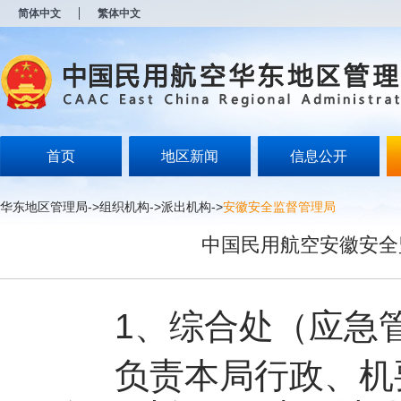
新
简体中文
繁体中文
窗
口
打
开
无
障
碍
说
明
首页
地区新闻
信息公开
页
面,
按
华东地区管理局
->
组织机构
->
派出机构
->
安徽安全监督管理局
Alt
加
中国民用航空安徽安全
波
浪
键
打
开
1、综合处（应急管
导
盲
模
负责本局行政、机要
式