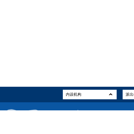
关于我们
站点地图
版权所有：中国民用航空局
ICP备案编号：京ICP备19046468号