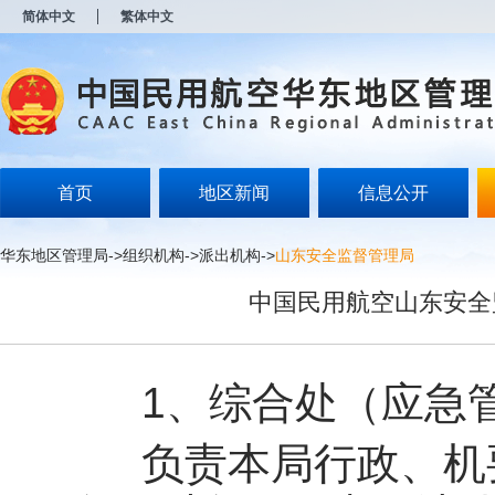
新
简体中文
繁体中文
窗
口
打
开
无
障
碍
说
明
首页
地区新闻
信息公开
页
面,
按
华东地区管理局
->
组织机构
->
派出机构
->
山东安全监督管理局
Alt
加
中国民用航空山东安全
波
浪
键
打
开
1、综合处（应急管
导
盲
模
负责本局行政、机要
式