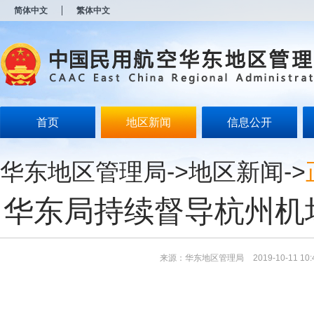
新
简体中文
繁体中文
窗
口
打
开
无
障
碍
说
明
首页
地区新闻
信息公开
页
面,
按
华东地区管理局
->
地区新闻
->
Alt
加
波
华东局持续督导杭州机
浪
键
打
开
导
来源：华东地区管理局
2019-10-11 10:
盲
模
式