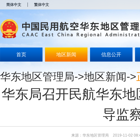
新
简体中文
繁体中文
窗
口
打
开
无
障
碍
说
明
首页
地区新闻
信息公开
页
面,
按
华东地区管理局
->
地区新闻
->
Alt
加
波
华东局召开民航华东地
浪
键
打
开
导监
导
盲
模
式
来源：华东地区管理局
2019-11-02 08: