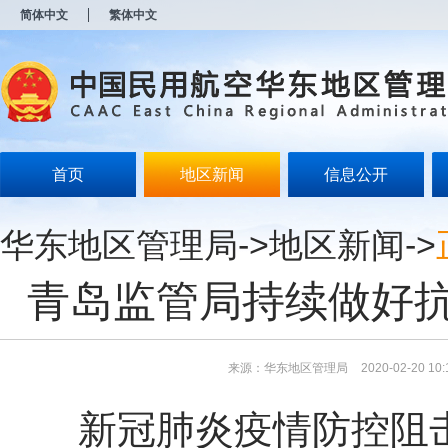
新
简体中文
繁体中文
窗
口
打
开
无
障
碍
说
明
首页
地区新闻
信息公开
页
面,
按
华东地区管理局
->
地区新闻
->
Alt
加
波
青岛监管局持续做好
浪
键
打
开
导
来源：华东地区管理局
2020-02-20 10:
盲
模
新冠肺炎疫情防控阻
式