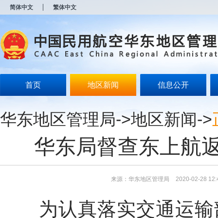
新
简体中文
繁体中文
窗
口
打
开
无
障
碍
说
明
首页
地区新闻
信息公开
页
面,
按
华东地区管理局
->
地区新闻
->
Alt
加
波
华东局督查东上航
浪
键
打
开
导
来源：华东地区管理局
2020-02-28 12:
盲
模
为认真落实交通运输部
式