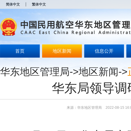
新
简体中文
繁体中文
窗
口
打
开
无
障
碍
说
明
首页
地区新闻
信息公开
页
面,
按
华东地区管理局
->
地区新闻
->
Alt
加
波
华东局领导调
浪
键
打
开
导
来源：华东地区管理局
2022-08-15 16:
盲
模
式