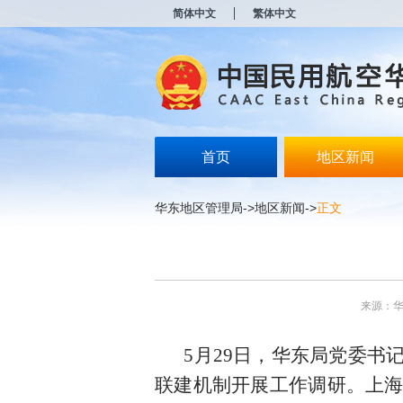
新
简体中文
繁体中文
窗
口
打
开
无
障
碍
说
明
首页
地区新闻
页
面,
按
华东地区管理局
->
地区新闻
->
正文
Alt
加
波
浪
键
打
来源：
开
导
盲
5月29日，华东局党委
模
式
联建机制开展工作调研。上