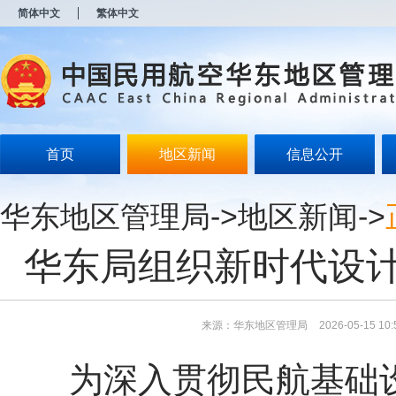
新
简体中文
繁体中文
窗
口
打
开
无
障
碍
说
明
首页
地区新闻
信息公开
页
面,
按
华东地区管理局
->
地区新闻
->
Alt
加
波
华东局组织新时代设
浪
键
打
开
导
来源：华东地区管理局
2026-05-15 10:
盲
模
为深入贯彻民航基础设
式