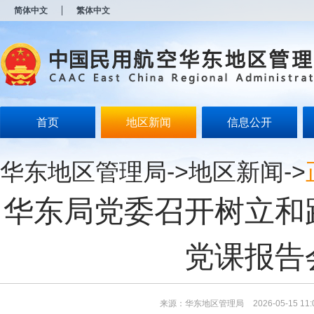
新
简体中文
繁体中文
窗
口
打
开
无
障
碍
说
明
首页
地区新闻
信息公开
页
面,
按
华东地区管理局
->
地区新闻
->
Alt
加
波
华东局党委召开树立和
浪
键
打
开
党课报告
导
盲
模
式
来源：华东地区管理局
2026-05-15 11: