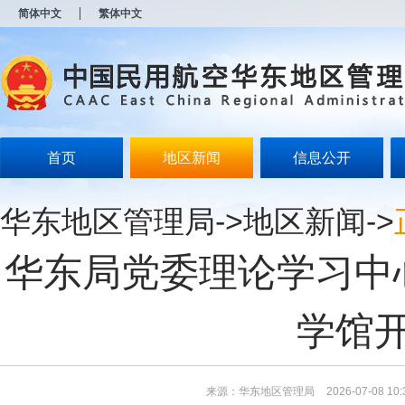
新
简体中文
繁体中文
窗
口
打
开
无
障
碍
说
明
首页
地区新闻
信息公开
页
面,
按
华东地区管理局
->
地区新闻
->
Alt
加
波
华东局党委理论学习中
浪
键
打
开
学馆
导
盲
模
式
来源：华东地区管理局
2026-07-08 10: