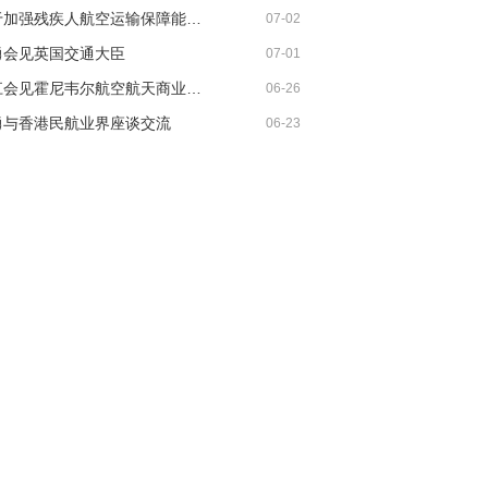
《关于加强残疾人航空运输保障能力的若干措施》印发
07-02
勇会见英国交通大臣
07-01
胡振江会见霍尼韦尔航空航天商业售后市场全球总裁
06-26
勇与香港民航业界座谈交流
06-23