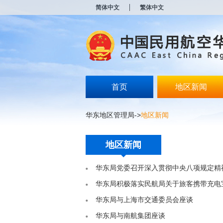
新
简体中文
繁体中文
窗
口
打
开
无
障
碍
说
明
首页
地区新闻
页
面,
按
华东地区管理局
->
地区新闻
Alt
加
波
地区新闻
浪
键
打
华东局党委召开深入贯彻中央八项规定精
开
导
华东局积极落实民航局关于旅客携带充电
盲
华东局与上海市交通委员会座谈
模
式
华东局与南航集团座谈