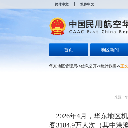
新
简体中文
繁体中文
窗
口
打
开
无
障
碍
说
明
首页
地区新闻
页
面,
按
华东地区管理局
->
信息公开
->
统计数据
->
正
Alt
加
波
浪
键
打
来源：
开
导
盲
2026年4月，华东地区机
模
式
客3184.9万人次（其中