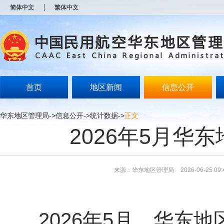
新
简体中文
繁体中文
窗
口
打
开
无
障
碍
说
明
首页
地区新闻
信息公开
页
面,
按
华东地区管理局
->
信息公开
->
统计数据
->
正文
Alt
2026年5月华
加
波
浪
键
打
来源：华东地区管理局
2026-06-25 09:
开
导
盲
模
式
2026年5月，华东地