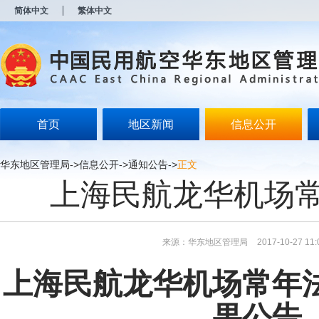
新
简体中文
繁体中文
窗
口
打
开
无
障
碍
说
明
首页
地区新闻
信息公开
页
面,
按
华东地区管理局
->
信息公开
->
通知公告
->
正文
Alt
上海民航龙华机场
加
波
浪
键
打
来源：华东地区管理局
2017-10-27 11:
开
导
盲
上海民航龙华机场常年
模
式
果公告