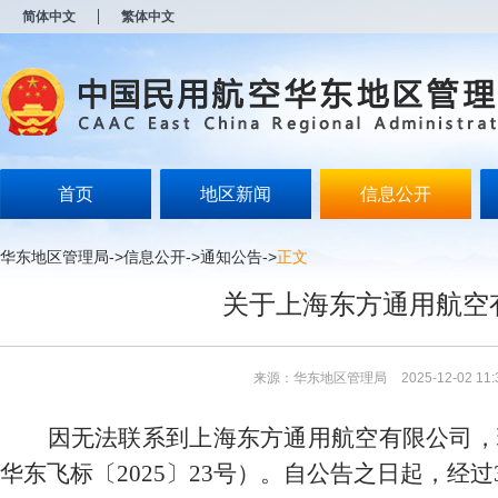
新
简体中文
繁体中文
窗
口
打
开
无
障
碍
说
明
首页
地区新闻
信息公开
页
面,
按
华东地区管理局
->
信息公开
->
通知公告
->
正文
Alt
加
关于上海东方通用航空
波
浪
键
打
来源：华东地区管理局
2025-12-02 11:
开
导
盲
因无法联系到上海东方通用航空有限公司
，
模
式
华东飞标〔2025〕23号）。自公告之日起，经过