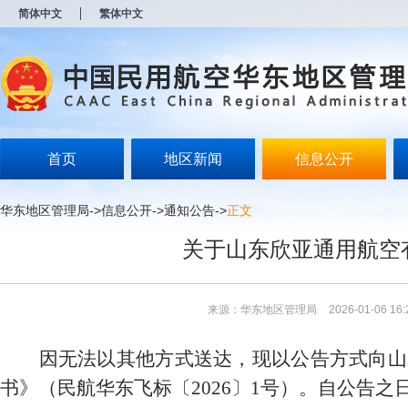
新
简体中文
繁体中文
窗
口
打
开
无
障
碍
说
明
首页
地区新闻
信息公开
页
面,
按
华东地区管理局
->
信息公开
->
通知公告
->
正文
Alt
加
关于山东欣亚通用航空
波
浪
键
打
来源：华东地区管理局
2026-01-06 16:
开
导
盲
因无法以其他方式送达
，现以公告方式向
山
模
式
书》（民航华东飞标〔2026〕1号）。自公告之