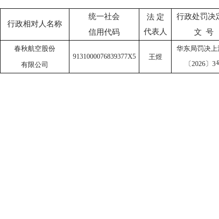
行政处罚决
统一社会
法
定
行政相对人名称
代表人
文
号
信用代码
华东局罚决上
春秋航空股份
9131000076839377X5
王煜
〔
2026〕3
有限公司