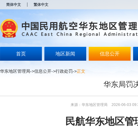
新
简体中文
繁体中文
窗
口
打
开
无
障
碍
说
明
首页
地区新闻
信息公开
页
面,
按
华东地区管理局
->
信息公开
->
行政处罚
->
正文
Alt
加
华东局罚决
波
浪
键
打
来源：华东地区管理局
2026-06-03 09:
开
导
盲
民航华东地区管
模
式