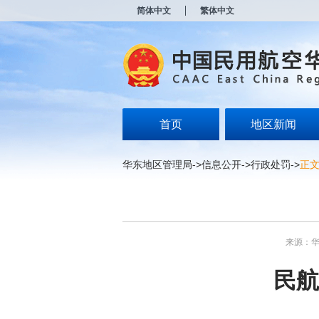
新
简体中文
繁体中文
窗
口
打
开
无
障
碍
说
明
首页
地区新闻
页
面,
按
华东地区管理局
->
信息公开
->
行政处罚
->
正
Alt
加
波
浪
键
打
来源：
开
导
盲
民航
模
式