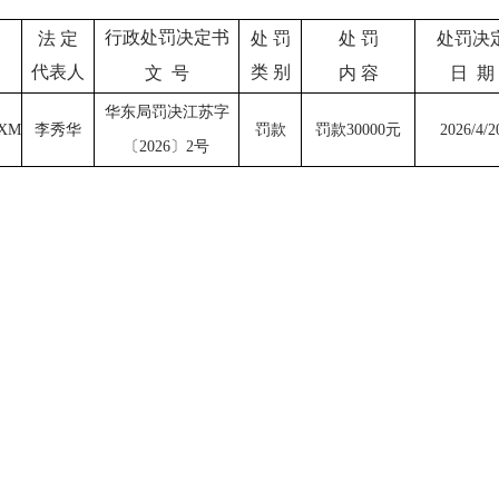
行政处罚决定书
处
罚
法
定
处
罚
处罚决
类
别
代表人
文
号
内
容
日
期
华东局罚决江苏字
罚款
RXM
李秀华
罚款
30000元
2026/4/2
〔
2026〕2号