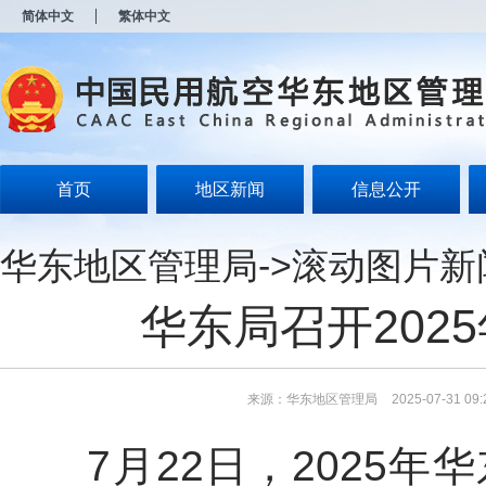
新
简体中文
繁体中文
窗
口
打
开
无
障
碍
说
明
首页
地区新闻
信息公开
页
面,
按
华东地区管理局
->
滚动图片新
Alt
加
波
华东局召开202
浪
键
打
开
导
来源：华东地区管理局
2025-07-31 09:
盲
模
7月22日，2025年
式