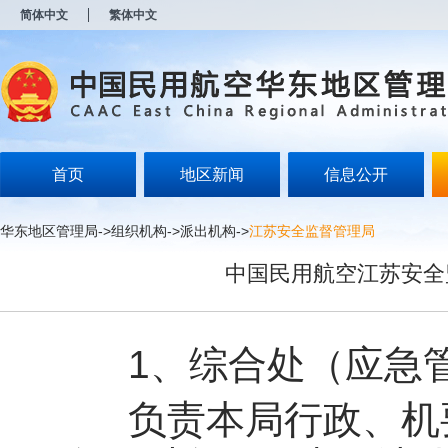
新
简体中文
繁体中文
窗
口
打
开
无
障
碍
说
明
首页
地区新闻
信息公开
页
面,
按
华东地区管理局
->
组织机构
->
派出机构
->
江苏安全监督管理局
Alt
加
中国民用航空江苏安全
波
浪
键
打
开
1、综合处（应急管
导
盲
模
负责本局行政、机要
式