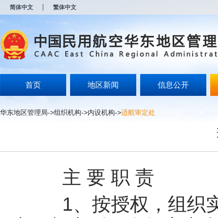
新
简体中文
繁体中文
窗
口
打
开
无
障
碍
说
明
首页
地区新闻
信息公开
页
面,
按
华东地区管理局
->
组织机构
->
内设机构
->
适航审定处
Alt
加
波
浪
键
打
开
主 要 职 责
导
盲
模
1、按授权，组织实
式