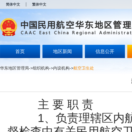
新
简体中文
繁体中文
窗
口
打
开
无
障
碍
说
明
首页
地区新闻
信息公开
页
面,
按
华东地区管理局
->
组织机构
->
内设机构
->
航空卫生处
Alt
加
波
浪
键
打
主 要 职 责
开
导
盲
1、负责理辖区内航
模
式
督检查中有关民用航空