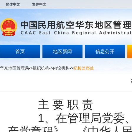
新
简体中文
繁体中文
窗
口
打
开
无
障
碍
说
明
首页
地区新闻
信息公开
页
面,
按
华东地区管理局
->
组织机构
->
内设机构
->
纪检监察处
Alt
加
波
浪
键
打
主 要 职 责
开
导
盲
1、在管理局党委、
模
式
产党章程》、《中华人