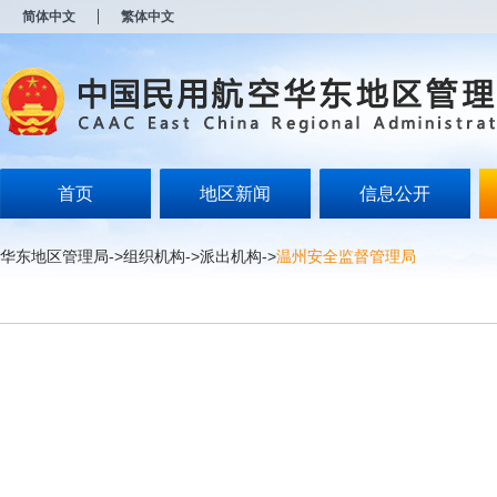
新
简体中文
繁体中文
窗
口
打
开
无
障
碍
说
明
首页
地区新闻
信息公开
页
面,
按
华东地区管理局
->
组织机构
->
派出机构
->
温州安全监督管理局
Alt
加
波
浪
键
打
开
导
盲
模
式