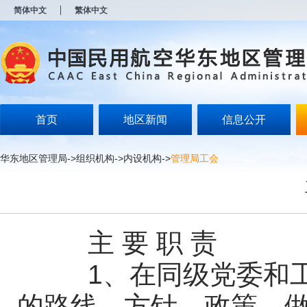
新
简体中文
繁体中文
窗
口
打
开
无
障
碍
说
明
首页
地区新闻
信息公开
页
面,
按
华东地区管理局
->
组织机构
->
内设机构
->
管理局工会
Alt
加
波
浪
键
打
主 要 职 责
开
导
盲
1、在同级党委和工
模
式
的路线、方针、政策，