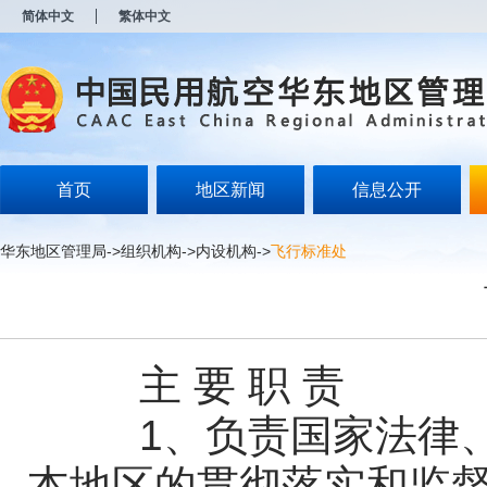
新
简体中文
繁体中文
窗
口
打
开
无
障
碍
说
明
首页
地区新闻
信息公开
页
面,
按
华东地区管理局
->
组织机构
->
内设机构
->
飞行标准处
Alt
加
波
浪
键
打
主 要 职 责
开
导
盲
1、负责国家法律、
模
式
本地区的贯彻落实和监