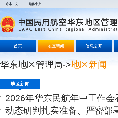
新
简体中文
繁体中文
窗
口
打
开
无
障
碍
说
明
首页
地区新闻
信息公开
页
面,
按
华东地区管理局
->
地区新闻
Alt
加
波
浪
键
地区新闻
打
开
2026年华东民航年中工作会
导
盲
模
式