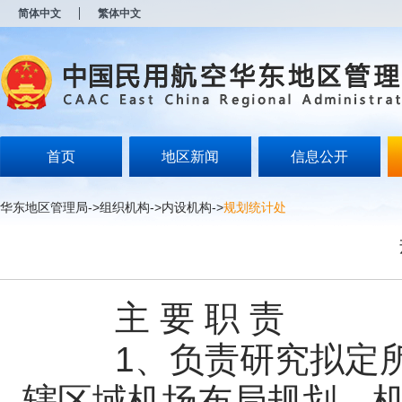
新
简体中文
繁体中文
窗
口
打
开
无
障
碍
说
明
首页
地区新闻
信息公开
页
面,
按
华东地区管理局
->
组织机构
->
内设机构
->
规划统计处
Alt
加
波
浪
键
打
主 要 职 责
开
导
盲
1、负责研究拟定所
模
式
辖区域机场布局规划、