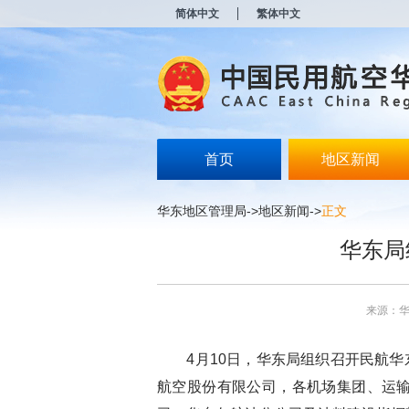
新
简体中文
繁体中文
窗
口
打
开
无
障
碍
说
明
首页
地区新闻
页
面,
按
华东地区管理局
->
地区新闻
->
正文
Alt
加
华东局
波
浪
键
打
来源：
开
导
盲
4
月
10
日，华东局组织召开民航华
模
式
航空股份有限公司，各机场集团、运