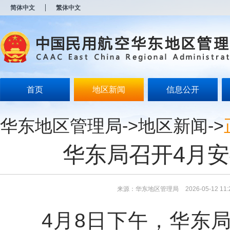
新
简体中文
繁体中文
窗
口
打
开
无
障
碍
说
明
首页
地区新闻
信息公开
页
面,
按
华东地区管理局
->
地区新闻
->
Alt
加
波
华东局召开4月
浪
键
打
开
导
来源：华东地区管理局
2026-05-12 11:
盲
模
4
月
8
日下午，华东
式