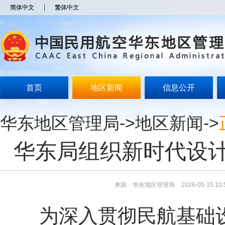
新
简体中文
繁体中文
窗
口
打
开
无
障
碍
说
明
首页
地区新闻
信息公开
页
面,
按
华东地区管理局
->
地区新闻
->
Alt
加
波
华东局组织新时代设
浪
键
打
开
导
来源：华东地区管理局
2026-05-15 10:
盲
模
为深入贯彻民航基础设
式