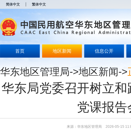
新
简体中文
繁体中文
窗
口
打
开
无
障
碍
说
明
首页
地区新闻
信息公开
页
面,
按
华东地区管理局
->
地区新闻
->
Alt
加
波
华东局党委召开树立和
浪
键
打
开
党课报告
导
盲
模
式
来源：华东地区管理局
2026-05-15 11: