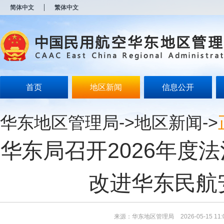
新
简体中文
繁体中文
窗
口
打
开
无
障
碍
说
明
首页
地区新闻
信息公开
页
面,
按
华东地区管理局
->
地区新闻
->
Alt
加
波
华东局召开2026年度
浪
键
打
开
改进华东民航
导
盲
模
式
来源：华东地区管理局
2026-05-15 11: