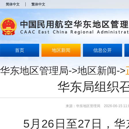
新
简体中文
繁体中文
窗
口
打
开
无
障
碍
说
明
首页
地区新闻
信息公开
页
面,
按
华东地区管理局
->
地区新闻
->
Alt
加
波
华东局组织
浪
键
打
开
导
来源：华东地区管理局
2026-06-15 11:
盲
模
5月26日至27日
式