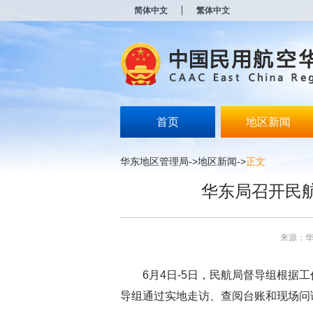
新
简体中文
繁体中文
窗
口
打
开
无
障
碍
说
明
首页
地区新闻
页
面,
按
华东地区管理局
->
地区新闻
->
正文
Alt
加
华东局召开民
波
浪
键
打
来源：
开
导
盲
6月4日-5日，民航局督导组根
模
式
导组通过实地走访、查阅台账和现场问