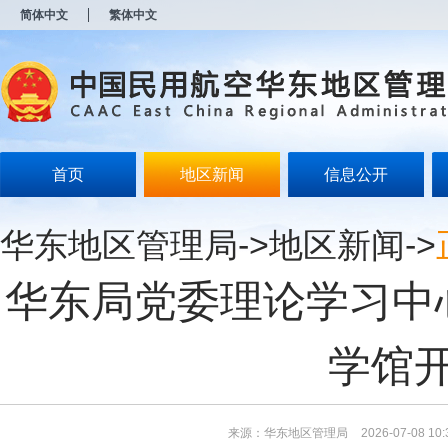
新
简体中文
繁体中文
窗
口
打
开
无
障
碍
说
明
首页
地区新闻
信息公开
页
面,
按
华东地区管理局
->
地区新闻
->
Alt
加
波
华东局党委理论学习中
浪
键
打
开
学馆
导
盲
模
式
来源：华东地区管理局
2026-07-08 10: