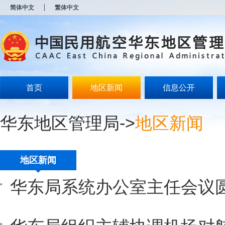
新
简体中文
繁体中文
窗
口
打
开
无
障
碍
说
明
首页
地区新闻
信息公开
页
面,
按
华东地区管理局
->
地区新闻
Alt
加
波
浪
键
地区新闻
打
开
华东局系统办公室主任会议
导
盲
模
式