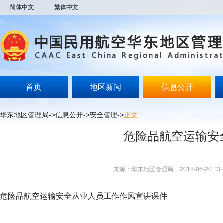
新
简体中文
繁体中文
窗
口
打
开
无
障
碍
说
明
首页
地区新闻
信息公开
页
面,
按
华东地区管理局
->
信息公开
->
安全管理
->
正文
Alt
加
危险品航空运输安
波
浪
键
打
来源：华东地区管理局
2018-06-20 13:
开
导
盲
危险品航空运输安全从业人员工作作风宣讲课件
模
式