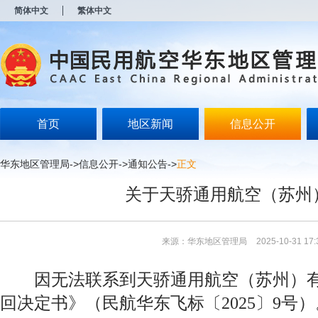
新
简体中文
繁体中文
窗
口
打
开
无
障
碍
说
明
首页
地区新闻
信息公开
页
面,
按
华东地区管理局
->
信息公开
->
通知公告
->
正文
Alt
加
关于天骄通用航空（苏州
波
浪
键
打
来源：华东地区管理局
2025-10-31 17:
开
导
盲
因无法联系到天骄通用航空（苏州）有
模
式
回决定书
》
（民航华东飞标〔2025〕9号）