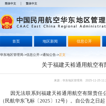
新
简体中文
繁体中文
窗
口
打
开
无
障
碍
说
明
首页
地区新闻
信息公开
页
面,
按
华东地区管理局
->
信息公开
->
通知公告
->
正文
Alt
加
关于福建天裕通用航空有
波
浪
键
打
来源：华东地区管理局
2025-11-25 11:
开
导
盲
因无法联系到福建天裕通用航空有限责任
模
式
（民航华东飞标〔2025〕12号）。自公告之日