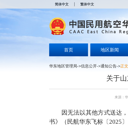
新
简体中文
繁体中文
窗
口
打
开
无
障
碍
说
明
首页
地区新闻
页
面,
按
华东地区管理局
->
信息公开
->
通知公告
->
正
Alt
加
关于山
波
浪
键
打
来源：
开
导
盲
因无法以其他方式送达
模
式
书》（民航华东飞标〔2025