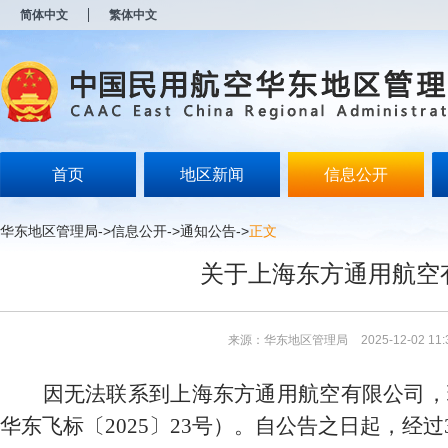
新
简体中文
繁体中文
窗
口
打
开
无
障
碍
说
明
首页
地区新闻
信息公开
页
面,
按
华东地区管理局
->
信息公开
->
通知公告
->
正文
Alt
加
关于上海东方通用航空
波
浪
键
打
来源：华东地区管理局
2025-12-02 11:
开
导
盲
因无法联系到上海东方通用航空有限公司
，
模
式
华东飞标〔2025〕23号）。自公告之日起，经过