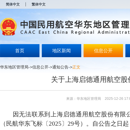
新
简体中文
繁体中文
窗
口
打
开
无
障
碍
说
明
首页
地区新闻
信息公开
页
面,
按
华东地区管理局
->
信息公开
->
通知公告
->
正文
Alt
加
关于上海启德通用航空股
波
浪
键
打
来源：华东地区管理局
2025-12-26 17:
开
导
盲
因无法联系到
上海启德通用航空股份有限
模
式
（民航华东飞标〔2025〕29号）。自公告之日