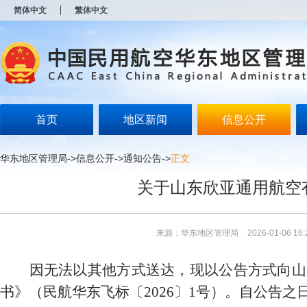
新
简体中文
繁体中文
窗
口
打
开
无
障
碍
说
明
首页
地区新闻
信息公开
页
面,
按
华东地区管理局
->
信息公开
->
通知公告
->
正文
Alt
加
关于山东欣亚通用航空
波
浪
键
打
来源：华东地区管理局
2026-01-06 16:
开
导
盲
因无法以其他方式送达
，现以公告方式向
山
模
式
书》（民航华东飞标〔2026〕1号）。自公告之