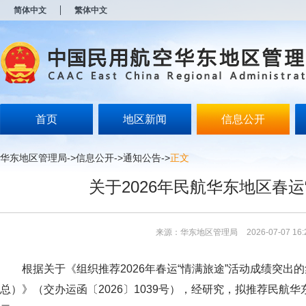
新
简体中文
繁体中文
窗
口
打
开
无
障
碍
说
明
首页
地区新闻
信息公开
页
面,
按
华东地区管理局
->
信息公开
->
通知公告
->
正文
Alt
加
关于2026年民航华东地区春
波
浪
键
打
来源：华东地区管理局
2026-07-07 16:
开
导
盲
根据关于《组织推荐2026年春运“情满旅途”活动成绩突
模
式
总）》（交办运函〔2026〕1039号），经研究，拟推荐民航
华