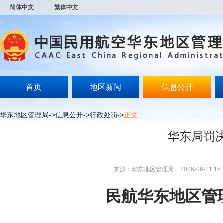
新
简体中文
繁体中文
窗
口
打
开
无
障
碍
说
明
首页
地区新闻
信息公开
页
面,
按
华东地区管理局
->
信息公开
->
行政处罚
->
正文
Alt
加
华东局罚决
波
浪
键
打
来源：华东地区管理局
2026-06-11 16:
开
导
盲
民航华东地区管
模
式