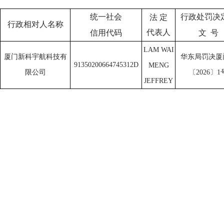
行政处罚决
统一社会
法
定
行政相对人名称
代表人
文
号
信用代码
LAM WAI
华东局罚决厦
厦门新科宇航科技有
91350200664745312D
MENG
〔
2026〕1
限公司
JEFFREY