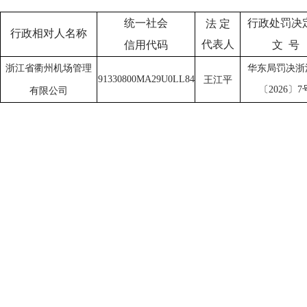
行政处罚决
统一社会
法
定
行政相对人名称
代表人
文
号
信用代码
华东局罚决浙
浙江省衢州机场管理
91330800MA29U0LL84
王江平
〔
2026〕7
有限公司