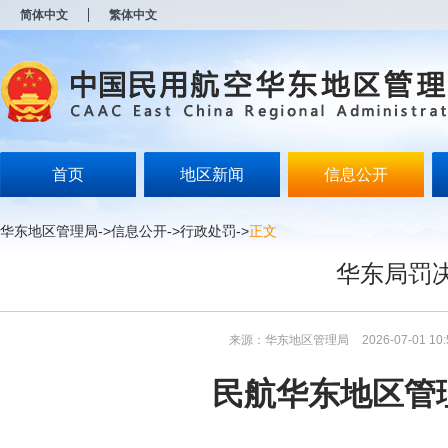
新
简体中文
繁体中文
窗
口
打
开
无
障
碍
说
明
首页
地区新闻
信息公开
页
面,
按
华东地区管理局
->
信息公开
->
行政处罚
->
正文
Alt
加
华东局罚决
波
浪
键
打
来源：华东地区管理局
2026-07-01 10:
开
导
盲
民航华东地区管
模
式