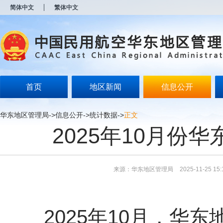
新
简体中文
繁体中文
窗
口
打
开
无
障
碍
说
明
首页
地区新闻
信息公开
页
面,
按
华东地区管理局
->
信息公开
->
统计数据
->
正文
Alt
2025年10月份
加
波
浪
键
打
来源：华东地区管理局
2025-11-25 15:
开
导
盲
模
式
2025年10月，华东